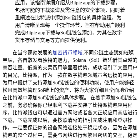
应用，该指南详细介绍从Bitpie app的下载步骤，
包括可能的下载渠道及需注意的安全事项，同时着
重阐述在比特派中添加Sol链钱包的具体流程，为
用户清晰呈现每一个操作环节，旨在帮助用户顺利
完成Bitpie app下载与Sol链钱包添加，为其在数字
货币存储与交易等方面提供便利。
在当今蓬勃发展的
加密货币领域
,不同公链生态犹如璀璨
星辰，各自散发着独特的魅力，Solana（Sol）链凭借其卓越的
高吞吐量、低廉的交易费用等显著优势，成功吸引了大量用户
的目光，比特派，作为一款在数字钱包领域声名远扬的应用，
为用户提供了支持添加Sol链钱包的便利功能，使用户能够轻
松且高效地管理Sol链上的资产，将为大家详细且全面地介绍
在比特派中添加Sol链钱包的具体步骤。 在着手添加Sol链钱包
之前，务必确保你已经顺利下载并安装了比特派钱包应用程
序，比特派钱包可以通过官方网站或者各大正规应用商店进行
下载，下载完成以后，要按照清晰的指引完成注册和登录操
作，一定要保证你的设备网络连接处于稳定状态，因为在添加
钱包的整个过程中，需要与网络进行频繁且密切的交互，稳定