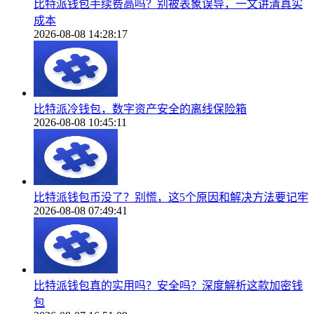
比特派钱包手续费高吗？别被表象误导，一文讲清真实
成本
2026-08-08 14:28:17
比特派冷钱包，数字资产安全的离线保险箱
2026-08-08 10:45:11
比特派钱包币没了？别慌，这5个原因和解决方法要记牢
2026-08-08 07:49:41
比特派钱包真的实用吗？安全吗？深度解析这款加密钱
包