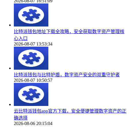
2026-08-07 16:51:09
比特派钱包地址下载全攻略，安全获取数字资产管理核
心入口
2026-08-07 13:53:34
比特派钱包与比特护盾，数字资产安全的双重守护者
2026-08-07 10:50:57
云比特派钱包app官方下载，安全便捷管理数字资产的正
确选择
2026-08-06 20:15:04