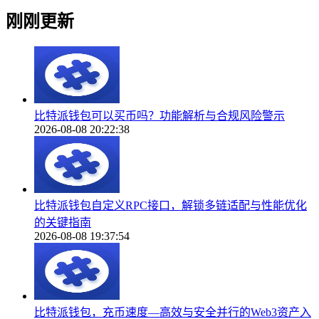
刚刚更新
比特派钱包可以买币吗？功能解析与合规风险警示
2026-08-08 20:22:38
比特派钱包自定义RPC接口，解锁多链适配与性能优化
的关键指南
2026-08-08 19:37:54
比特派钱包，充币速度—高效与安全并行的Web3资产入