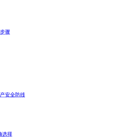
步骤
产安全防线
确选择