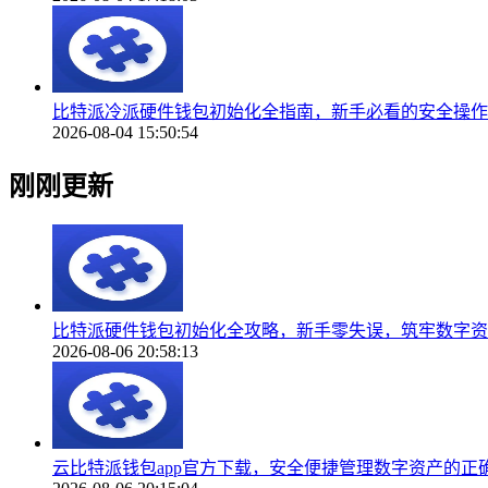
比特派冷派硬件钱包初始化全指南，新手必看的安全操作
2026-08-04 15:50:54
刚刚更新
比特派硬件钱包初始化全攻略，新手零失误，筑牢数字资
2026-08-06 20:58:13
云比特派钱包app官方下载，安全便捷管理数字资产的正