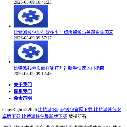
2026-08-09 10:41:23
比特派钱包能存款多少？额度解析与关键影响因素
2026-08-09 09:57:17
比特派钱包页面在哪打开？新手快速入门指南
2026-08-09 09:12:48
关于我们
联系我们
免责声明
CopyRight ©
2026
比特派(Bitpie)钱包官网下载-比特派钱包安
卓版下载-比特派钱包最新版下载
版权所有