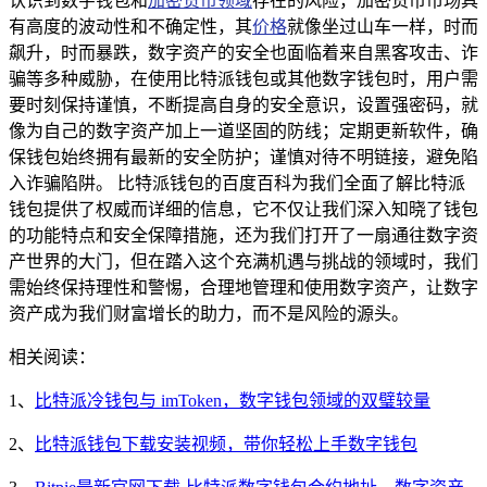
认识到数字钱包和
加密货币领域
存在的风险，加密货币市场具
有高度的波动性和不确定性，其
价格
就像坐过山车一样，时而
飙升，时而暴跌，数字资产的安全也面临着来自黑客攻击、诈
骗等多种威胁，在使用比特派钱包或其他数字钱包时，用户需
要时刻保持谨慎，不断提高自身的安全意识，设置强密码，就
像为自己的数字资产加上一道坚固的防线；定期更新软件，确
保钱包始终拥有最新的安全防护；谨慎对待不明链接，避免陷
入诈骗陷阱。 比特派钱包的百度百科为我们全面了解比特派
钱包提供了权威而详细的信息，它不仅让我们深入知晓了钱包
的功能特点和安全保障措施，还为我们打开了一扇通往数字资
产世界的大门，但在踏入这个充满机遇与挑战的领域时，我们
需始终保持理性和警惕，合理地管理和使用数字资产，让数字
资产成为我们财富增长的助力，而不是风险的源头。
相关阅读：
1、
比特派冷钱包与 imToken，数字钱包领域的双璧较量
2、
比特派钱包下载安装视频，带你轻松上手数字钱包