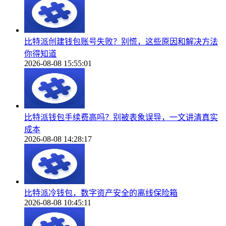
比特派创建钱包账号失败？别慌，这些原因和解决方法
你得知道
2026-08-08 15:55:01
比特派钱包手续费高吗？别被表象误导，一文讲清真实
成本
2026-08-08 14:28:17
比特派冷钱包，数字资产安全的离线保险箱
2026-08-08 10:45:11