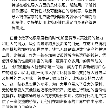
特派在钱包导入方面的具体表现，帮助用户了解其
操作流程、可行性以及可能存在的限制等，以便有
导入钱包需求的用户能依据解析内容做出合理判断
和操作，更好地使用比特派钱包满足自身资产管理
等需求。
在当今数字化浪潮席卷的时代,加密货币以其独特的魅力
和巨大的潜力，吸引着越来越多投资者的目光，在这个充满机
遇与挑战的加密货币世界里，钱包无疑是管理数字资产的关键
工具，比特派，作为一款在加密货币领域声名远扬的钱包，凭
借其卓越的性能和丰富的功能，赢得了众多用户的青睐与关
注。“比特派能导入钱包吗”这一问题，成为了许多新老用户心
中的疑惑，就让我们一同深入探讨比特派是否支持导入钱包以
及相关的导入方式。 答案是毋庸置疑的，比特派支持导入钱
包，这一贴心且实用的功能，为广大用户带来了极大的便利，
无论是想要从其他钱包迁移数字资产，还是进行钱包的备份恢
复操作，都能够通过导入的方式轻松实现，这就好比为用户提
供了一座便捷的桥梁，让他们在加密货币的世界中自由穿梭，
灵活管理自己的资产。