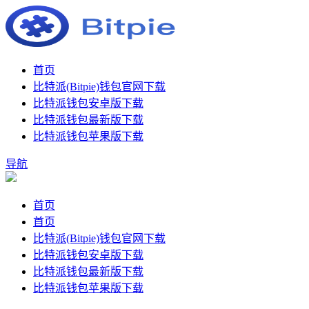
首页
比特派(Bitpie)钱包官网下载
比特派钱包安卓版下载
比特派钱包最新版下载
比特派钱包苹果版下载
导航
首页
首页
比特派(Bitpie)钱包官网下载
比特派钱包安卓版下载
比特派钱包最新版下载
比特派钱包苹果版下载