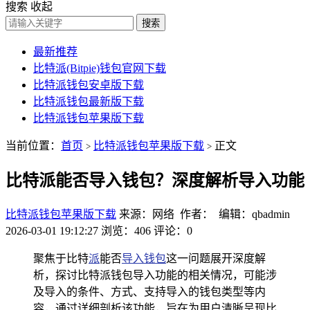
搜索
收起
搜索
最新推荐
比特派(Bitpie)钱包官网下载
比特派钱包安卓版下载
比特派钱包最新版下载
比特派钱包苹果版下载
当前位置：
首页
比特派钱包苹果版下载
正文
>
>
比特派能否导入钱包？深度解析导入功能
比特派钱包苹果版下载
来源：网络 作者： 编辑：qbadmin
2026-03-01 19:12:27
浏览：406
评论：0
聚焦于比特
派
能否
导入钱包
这一问题展开深度解
析，探讨比特派钱包导入功能的相关情况，可能涉
及导入的条件、方式、支持导入的钱包类型等内
容，通过详细剖析该功能，旨在为用户清晰呈现比