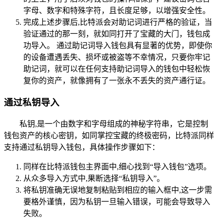
字母、数字和特殊字符，且长度足够，以增强安全性。
完成上述步骤后,比特派会对助记词进行严格的验证，当
验证通过的那一刻，就如同打开了宝藏的大门，钱包成
功导入。 通过助记词导入钱包具有显著的优势，即使你
的设备遭遇丢失、损坏或被盗等不幸情况，只要你牢记
助记词，就可以在任何支持助记词导入的钱包中轻松恢
复你的资产，就像拥有了一张永不丢失的资产通行证。
通过私钥导入
私钥,是一个由数字和字母组成的神秘字符串，它是控制
钱包资产的核心密钥，如同掌控宝藏的终极密码，比特派同样
支持通过私钥导入钱包，具体操作步骤如下：
同样在比特派钱包主界面中,细心找到“导入钱包”选项。
从众多导入方式中,果断选择“私钥导入”。
将私钥准确无误地复制粘贴到相应的输入框中,这一步需
要格外谨慎，因为私钥一旦输入错误，可能会导致导入
失败。