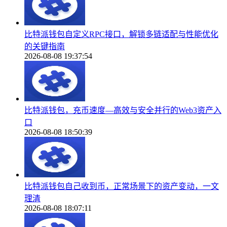
比特派钱包自定义RPC接口，解锁多链适配与性能优化
的关键指南
2026-08-08 19:37:54
比特派钱包，充币速度—高效与安全并行的Web3资产入
口
2026-08-08 18:50:39
比特派钱包自己收到币，正常场景下的资产变动，一文
理清
2026-08-08 18:07:11