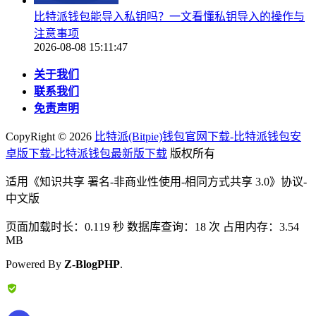
比特派钱包能导入私钥吗？一文看懂私钥导入的操作与
注意事项
2026-08-08 15:11:47
关于我们
联系我们
免责声明
CopyRight ©
2026
比特派(Bitpie)钱包官网下载-比特派钱包安
卓版下载-比特派钱包最新版下载
版权所有
适用《知识共享 署名-非商业性使用-相同方式共享 3.0》协议-
中文版
页面加载时长：0.119 秒 数据库查询：18 次 占用内存：3.54
MB
Powered By
Z-BlogPHP
.