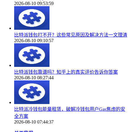
2026-08-10 09:53:59
比特派钱包打不开？这些常见原因及解决方法一文理清
2026-08-10 09:10:57
比特派钱包靠谱吗？知乎上的真实评价告诉你答案
2026-08-10 08:27:44
比特派冷钱包能量租赁，破解冷钱包用户Gas焦虑的安
全方案
2026-08-10 07:44:37