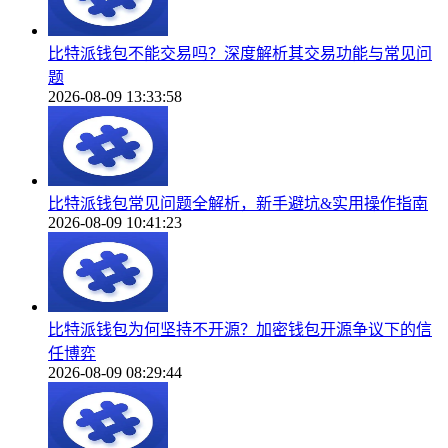
比特派钱包不能交易吗？深度解析其交易功能与常见问
题
2026-08-09 13:33:58
比特派钱包常见问题全解析，新手避坑&实用操作指南
2026-08-09 10:41:23
比特派钱包为何坚持不开源？加密钱包开源争议下的信
任博弈
2026-08-09 08:29:44