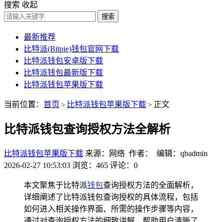
搜索
收起
搜索
最新推荐
比特派(Bitpie)钱包官网下载
比特派钱包安卓版下载
比特派钱包最新版下载
比特派钱包苹果版下载
当前位置：
首页
比特派钱包苹果版下载
正文
>
>
比特派钱包查询授权方法全解析
比特派钱包苹果版下载
来源：网络 作者： 编辑：qbadmin
2026-02-27 10:53:03
浏览：465
评论：0
本文聚焦于比特派
钱包
查询授权方法的全面解析，
详细阐述了比特派钱包查询授权的具体流程，包括
如何进入相关操作界面、所需的操作步骤等内容，
通过对查询授权方法的细致讲解，帮助用户清晰了