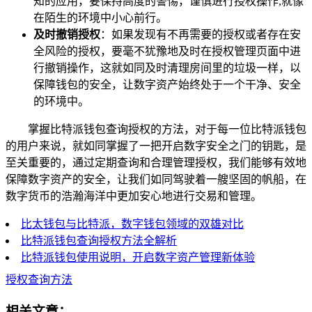
知的应用，要保持高度的警惕，谨慎进行授权操作,就像
在陌生的环境中小心前行。
及时撤销授权
：如果发现有不再需要的授权或者存在安
全风险的授权，要毫不犹豫地及时在授权管理页面中进
行撤销操作，这就如同及时清理房间里的垃圾一样，以
保障钱包的安全，让数字资产始终处于一个干净、安全
的环境中。
掌握比特派钱包查询授权的方法，对于每一位比特派钱包
的用户来说，就如同掌握了一把开启数字安全之门的钥匙，是
至关重要的，通过定期查询和合理管理授权，我们能够有效地
保障数字资产的安全，让我们如同驾驶着一艘坚固的帆船，在
数字货币的浩瀚海洋中更加安心地进行交易和管理。
比太钱包与比特派，数字钱包领域的双雄对比
比特派钱包查询授权方法全解析
比特派钱包使用说明，开启数字资产管理新体验
授权查询方法
相关文章：