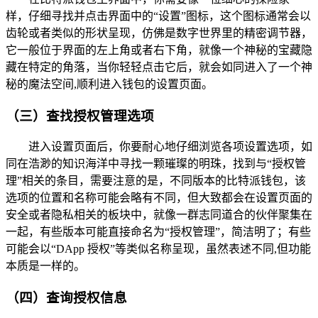
样，仔细寻找并点击界面中的“设置”图标，这个图标通常会以
齿轮或者类似的形状呈现，仿佛是数字世界里的精密调节器，
它一般位于界面的左上角或者右下角，就像一个神秘的宝藏隐
藏在特定的角落，当你轻轻点击它后，就会如同进入了一个神
秘的魔法空间,顺利进入钱包的设置页面。
（三）查找授权管理选项
进入设置页面后，你要耐心地仔细浏览各项设置选项，如
同在浩渺的知识海洋中寻找一颗璀璨的明珠，找到与“授权管
理”相关的条目，需要注意的是，不同版本的比特派钱包，该
选项的位置和名称可能会略有不同，但大致都会在设置页面的
安全或者隐私相关的板块中，就像一群志同道合的伙伴聚集在
一起，有些版本可能直接命名为“授权管理”，简洁明了；有些
可能会以“DApp 授权”等类似名称呈现，虽然表述不同,但功能
本质是一样的。
（四）查询授权信息