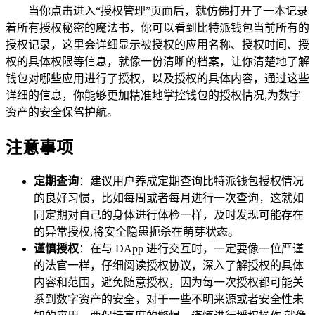
当你点击进入“授权管理”页面后，就仿佛打开了一本记录
着所有授权秘密的魔法书，你可以看到比特派钱包当前所有的
授权记录，这里会详细显示被授权的应用名称、授权时间、授
权的具体权限等信息，就像一份清晰的档案，让你清楚地了解
钱包对哪些应用进行了授权，以及授权的具体内容，通过这些
详细的信息，你能够更加精准地掌控钱包的授权情况,为数字
资产的安全保驾护航。
注意事项
定期查询
：建议用户养成定期查询比特派钱包授权情况
的良好习惯，比如每周或者每月进行一次查询，这就如
同定期对自己的身体进行体检一样，及时发现可能存在
的异常授权,将安全隐患扼杀在萌芽状态。
谨慎授权
：在与 DApp 进行交互时，一定要像一位严谨
的法官一样，仔细阅读授权协议，深入了解授权的具体
内容和范围，避免随意授权，因为每一次授权都可能关
系到数字资产的安全，对于一些不明来源或者安全性未